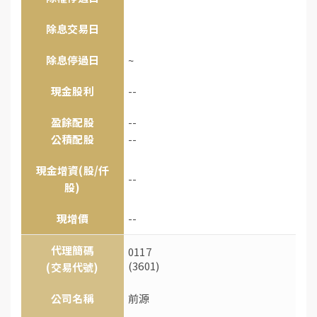
除息交易日
除息停過日
~
現金股利
--
盈餘配股
--
公積配股
--
現金增資(股/仟
--
股)
現增價
--
代理簡碼
0117
(3601)
(交易代號)
公司名稱
前源