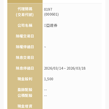
代理簡碼
0197
(000601)
(交易代號)
公司名稱
亞證券
除權交易日
除權停過日
~
除息交易日
除息停過日
2026/03/14 ~ 2026/03/18
現金股利
1,500
盈餘配股
--
公積配股
--
現金增資
--