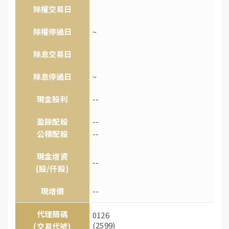
除權交易日
除權停過日
~
除息交易日
除息停過日
~
現金股利
--
盈餘配股
--
公積配股
--
現金增資
--
(股/仟股)
現增價
--
代理簡碼
0126
(2599)
(交易代號)