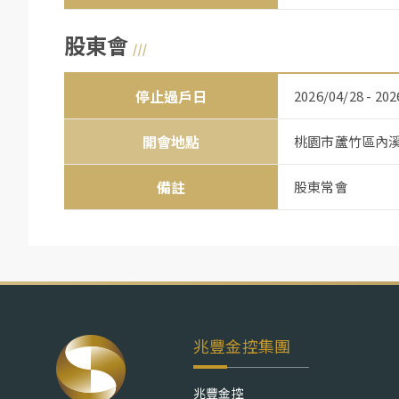
股東會
停止過戶日
2026/04/28 - 202
開會地點
桃園市蘆竹區內溪
備註
股東常會
兆豐金控集團
兆豐金控