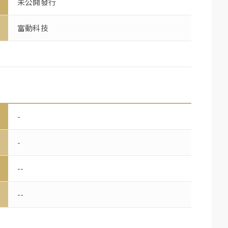
未公開發行
富動科技
-
-
--
--