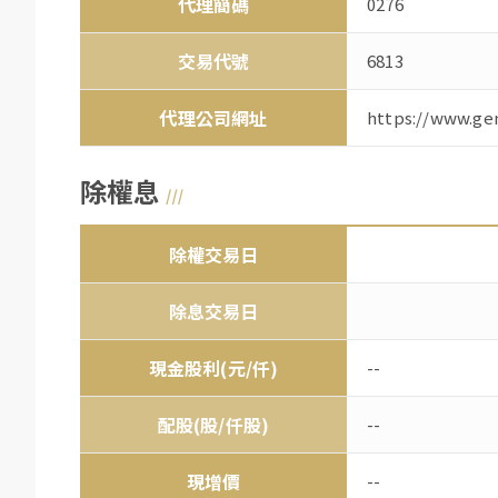
代理簡碼
0276
交易代號
6813
代理公司網址
https://www.ge
除權息
除權交易日
除息交易日
現金股利(元/仟)
--
配股(股/仟股)
--
現增價
--