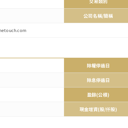
交易類別
公司名稱/簡稱
netouch.com
除權停過日
除息停過日
盈餘(公積)
現金增資(股/仟股)