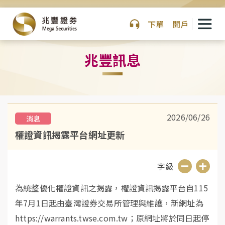
下單
開戶
兆豐訊息
2026/06/26
消息
權證資訊揭露平台網址更新
字級
縮
放
為統整優化權證資訊之揭露，權證資訊揭露平台自115
小
大
年7月1日起由臺灣證券交易所管理與維護，新網址為
字
字
https://warrants.twse.com.tw；原網址將於同日起停
級
級