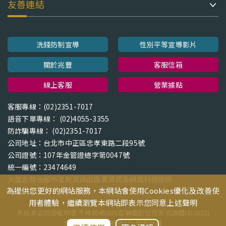
友善連結
洗錢防制宣導
性別平等宣導影片
關於兆豐
客服信箱
線上客服
營業據點
客服專線：(02)2351-7017
語音下單專線： (02)4055-3355
防詐騙專線： (02)2351-7017
公司地址：台北市中正區忠孝東路二段95號
公司證號：107年金管證總字第0047號
統一編號：23474649
大盤走勢及股市理財資訊由嘉實資訊及網龍科技提供
為提供您更好的網站服務，本網站會使用Cookies優化及改善使
用者體驗，繼續瀏覽本網站即表示您同意上述聲明
未經本公司授權同意 不得將網站內容轉載於任何形式媒體(©2023)
本網站資料傳遞皆受SSL加密保護