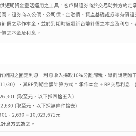
ment)係一提供短期資金靈活運用之工具。客戶與證券商於交易時雙
間，證券商以公債、公司債、金融債、資產基礎證券等有價證券
幣計價之承作本金，並於到期時返還新台幣計價之本金及利息。
計價之本金及利息。
作期間之固定利息，利息收入採取10%分離課稅，舉例說明如下：
11/30），其RP到期金額計算方式 = 承作本金 + RP交易利息 - 
65 = 26,301 (取至元，以下採四捨五入)
 = 2,630 (取至元，以下採無條件捨去)
 - 2,630 = 10,023,671元
之計息方式為之
。