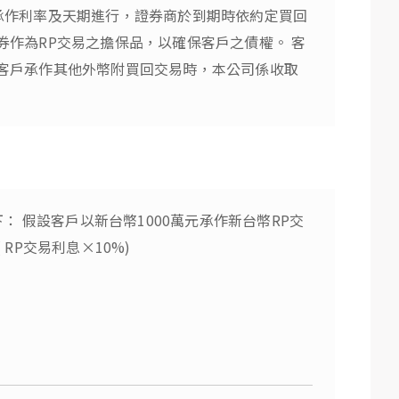
方約定承作利率及天期進行，證券商於到期時依約定買回
作為RP交易之擔保品，以確保客戶之債權。 客
客戶承作其他外幣附買回交易時，本公司係收取
 假設客戶以新台幣1000萬元承作新台幣RP交
( RP交易利息×10%)